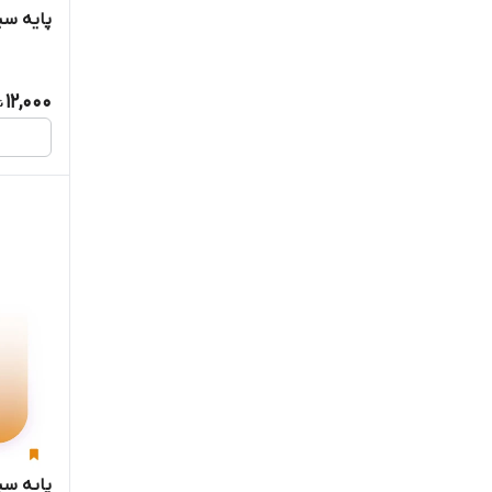
پایه سی
12,000
پایه س