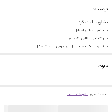
توضیحات
نشان ساعت گرد
جنس :مولتی استایل
رنگبندی: طلایی، نقره ای
کاربرد: ساخت ساعت رزینی، چوبی،سرامیک،سفال و...
تمامی محصولات راحیل آرت قبل از ارسال چک میشود .
عکس تمامی محصولات بدون افکت و کار فتوشاپ است.
نظرات
ارسال به سراسر کشور با پست پیشتاز
پس از دریافت سفارش خود با گرفتن عکس و فیلم از محصول و
ارسال به اینستاگرام راحیل آرت ، ما را در لحظات شاد خود شریک
دسته‌بندی
:
ملزومات ساعت
کنید.