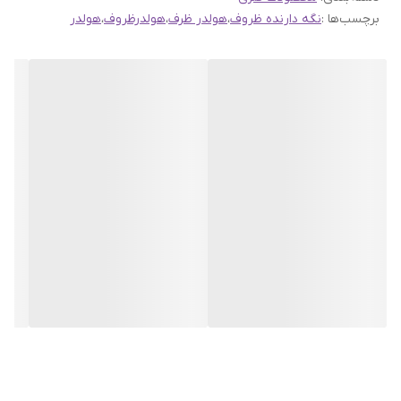
ارسال به اینستاگرام راحیل آرت ، ما را در لحظات شاد خود شریک
برچسب‌ها :
نگه دارنده ظروف
،
هولدر ظرف
،
هولدرظروف
،
هولدر
کنید.