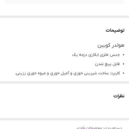
توضیحات
هولدر کویین
جنس :فلزی ابکاری درجه یک
قابل پیچ شدن
کاربرد: ساخت شیرینی خوری و آجیل خوری و میوه خوری رزینی،
چوبی،سرامیک،سفال و...
تمامی محصولات راحیل آرت قبل از ارسال چک میشود .
نظرات
عکس تمامی محصولات بدون افکت و کار فتوشاپ است.
ارسال به سراسر کشور با پست پیشتاز
پس از دریافت سفارش خود با گرفتن عکس و فیلم از محصول و
دسته‌بندی
:
محصولات فلزی