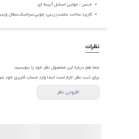
جنس : مولتی استایل آیینه ای
کاربرد: ساخت ساعت رزینی، چوبی،سرامیک،سفال وپتینه
تمامی محصولات راحیل آرت قبل از ارسال چک میشود
عکس تمامی محصولات بدون افکت و کار فتوشاپ ا
ارسال به سراسر کشور با پست پیشتاز
نظرات
پس از دریافت سفارش خود با گرفتن عکس و فیلم از
شما هم درباره این محصول نظر خود را بنویسید.
برای ثبت نظر، لازم است ابتدا وارد حساب کاربری خود شو
افزودن نظر