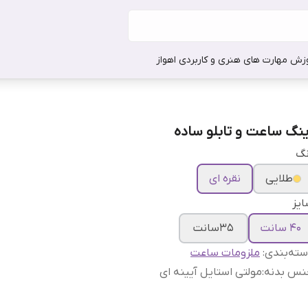
وزش مهارت های هنری و کاربردی اهواز
ینگ ساعت و تابلو ساده
نگ
طلایی
نقره ای
یز
۴۰ سانت
35سانت
ته‌بندی
:
ملزومات ساعت
نس بدنه
:
مولتی استایل آیینه ای