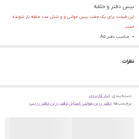
بیس دفتر و حلقه
این قیمت برای یک جفت بیس مولتی و و شش عدد حلقه باز شونده
است.
مناسب دفتر A5
روکش دار [ برای استفاده روکش بی رنگ را جدا کنید]
حلقه باز شونده ابکاری عالی
نظرات
تمامی محصولات راحیل آرت قبل از ارسال چک میشود .
عکس تمامی محصولات بدون افکت و کار فتوشاپ است.
ارسال به سراسر کشور با پست پیشتاز
دسته‌بندی
:
ابزار کاربردی
پس از دریافت سفارش خود با گرفتن عکس و فیلم از محصول و
برچسب‌ها :
دفتر رزین
،
مولتی استایل
،
دفتر
،
رزین
،
دفتر رزینی
ارسال به اینستاگرام راحیل آرت ، ما را در لحظات شاد خود شریک
کنید.