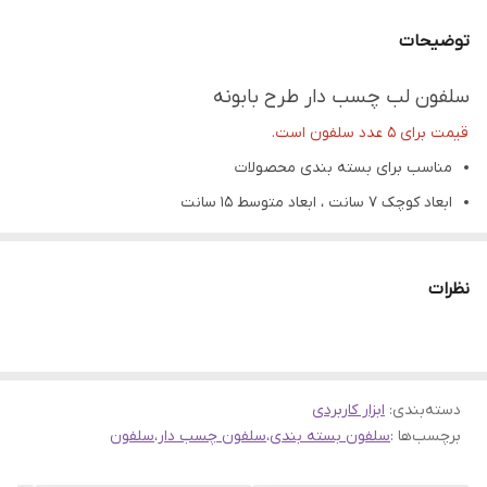
توضیحات
سلفون لب چسب دار طرح بابونه
قیمت برای 5 عدد سلفون است.
مناسب برای بسته بندی محصولات
ابعاد کوچک ۷ سانت ، ابعاد متوسط ۱۵ سانت
سلفون مناسب برای بسته‌بندی
هدایا، محصولات آرایشی، پوشاک،
لوازم‌التحریر
و خوراکی‌و ....
نظرات
تمامی محصولات راحیل آرت قبل از ارسال چک میشود .
عکس تمامی محصولات بدون افکت و کار فتوشاپ است.
ارسال به سراسر کشور با پست پیشتاز
دسته‌بندی
:
ابزار کاربردی
پس از دریافت سفارش خود با گرفتن عکس و فیلم از محصول و
برچسب‌ها :
سلفون بسته بندی
،
سلفون چسب دار
،
سلفون
ارسال به اینستاگرام راحیل آرت ، ما را در لحظات شاد خود شریک
کنید.