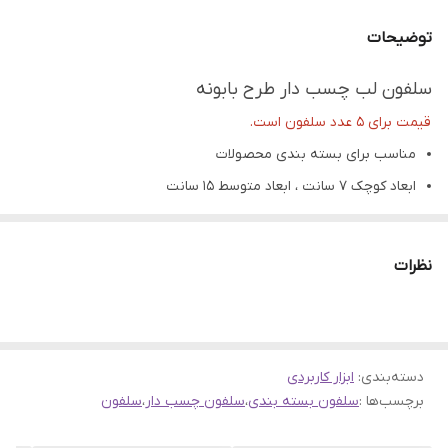
توضیحات
سلفون لب چسب دار طرح بابونه
قیمت برای 5 عدد سلفون است.
مناسب برای بسته بندی محصولات
ابعاد کوچک ۷ سانت ، ابعاد متوسط ۱۵ سانت
سلفون مناسب برای بسته‌بندی
هدایا، محصولات آرایشی، پوشاک،
لوازم‌التحریر
و خوراکی‌و ....
نظرات
تمامی محصولات راحیل آرت قبل از ارسال چک میشود .
عکس تمامی محصولات بدون افکت و کار فتوشاپ است.
ارسال به سراسر کشور با پست پیشتاز
دسته‌بندی
:
ابزار کاربردی
پس از دریافت سفارش خود با گرفتن عکس و فیلم از محصول و
برچسب‌ها :
سلفون بسته بندی
،
سلفون چسب دار
،
سلفون
ارسال به اینستاگرام راحیل آرت ، ما را در لحظات شاد خود شریک
کنید.