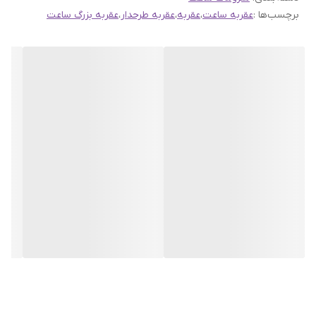
برچسب‌ها :
عقربه ساعت
،
عقربه
،
عقربه طرحدار
،
عقربه بزرگ ساعت
ارسال به اینستاگرام راحیل آرت ، ما را در لحظات شاد خود شریک
کنید.