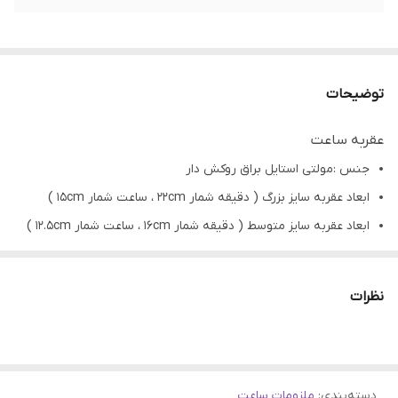
توضیحات
عقربه ساعت
جنس :مولتی استایل براق روکش دار
ابعاد عقربه سایز بزرگ ( دقیقه شمار 22cm ، ساعت شمار 15cm )
ابعاد عقربه سایز متوسط ( دقیقه شمار 16cm ، ساعت شمار 12.5cm )
ابعاد عقربه سایز کوچک ( دقیقه شمار 10cm ، ساعت شمار 7.5cm )
کاربرد: ساخت ساعت رزینی، چوبی،سرامیک،سفال و...
نظرات
تمامی محصولات راحیل آرت قبل از ارسال چک میشود .
عکس تمامی محصولات بدون افکت و کار فتوشاپ است.
ارسال به سراسر کشور با پست پیشتاز
دسته‌بندی
:
ملزومات ساعت
پس از دریافت سفارش خود با گرفتن عکس و فیلم از محصول و