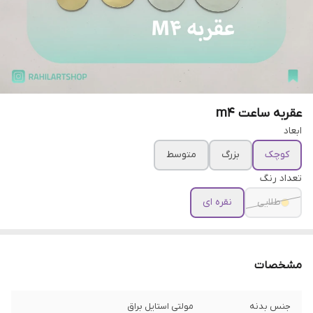
عقربه ساعت m4
ابعاد
کوچک
بزرگ
متوسط
تعداد رنگ
طلایی
نقره ای
مشخصات
جنس بدنه
مولتی استایل براق