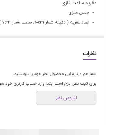
عقربه ساعت فلزی
جنس :فلزی
ابعاد عقربه ( دقیقه شمار 10cm ، ساعت شمار 7cm )
کاربرد: ساخت ساعت رزینی، چوبی،سرامیک،سفال و...
تمامی محصولات راحیل آرت قبل از ارسال چک میشود
عکس تمامی محصولات بدون افکت و کار فتوشاپ ا
نظرات
ارسال به سراسر کشور با پست پیشتاز
پس از دریافت سفارش خود با گرفتن عکس و فیلم از
شما هم درباره این محصول نظر خود را بنویسید.
برای ثبت نظر، لازم است ابتدا وارد حساب کاربری خود شو
افزودن نظر