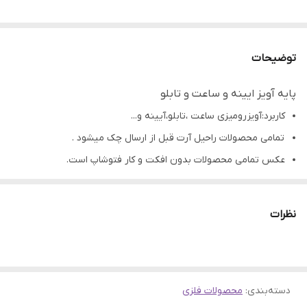
توضیحات
پایه آویز ایینه و ساعت و تابلو
کاربرد:آویز رومیزی ساعت ،تابلو،آیینه و...
تمامی محصولات راحیل آرت قبل از ارسال چک میشود .
عکس تمامی محصولات بدون افکت و کار فتوشاپ است.
ارسال به سراسر کشور با پست پیشتاز
پس از دریافت سفارش خود با گرفتن عکس و فیلم از محصول و
نظرات
ارسال به اینستاگرام راحیل آرت ، ما را در لحظات شاد خود شریک
کنید.
دسته‌بندی
:
محصولات فلزی