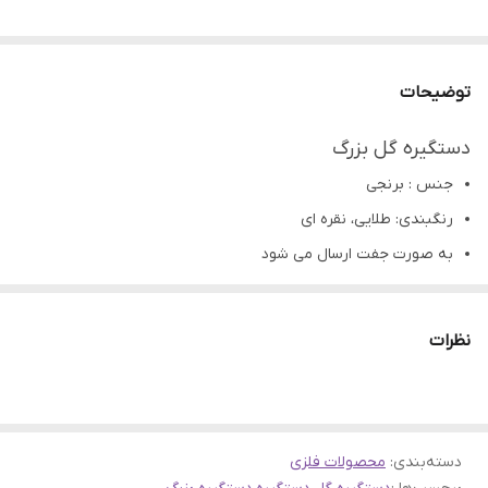
توضیحات
دستگیره گل بزرگ
جنس : برنجی
رنگبندی: طلایی، نقره ای
به صورت جفت ارسال می شود
قابلیت پیچ شدن چسباندن (بدون پیچ ارسال میشود)
کاربرد: ساخت شیرینی خوری و آجیل خوری و میوه خوری رزینی،
نظرات
چوبی،سرامیک،سفال و...
تمامی محصولات راحیل آرت قبل از ارسال چک میشود .
عکس تمامی محصولات بدون افکت و کار فتوشاپ است.
دسته‌بندی
:
محصولات فلزی
ارسال به سراسر کشور با پست پیشتاز