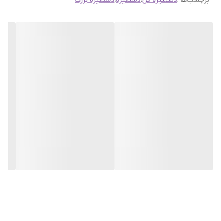
برچسب‌ها :
دستگیره گل
،
دستگیره
،
دستگیره بزرگ
پس از دریافت سفارش خود با گرفتن عکس و فیلم از محصول و
ارسال به اینستاگرام راحیل آرت ، ما را در لحظات شاد خود شریک
کنید.