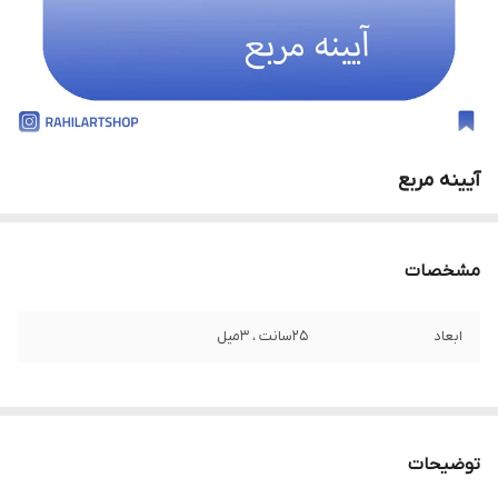
آیینه مربع
مشخصات
ابعاد
25سانت ، 3میل
توضیحات