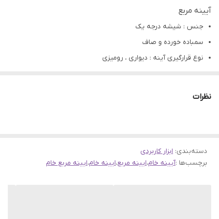
آیینه مربع
جنس : شیشه درجه یک
سمباده خورده و صاف
نوع قرارگیری آینه : دیواری ، رومیزی
مناسب :انواع کار های تزئینی و صنایع دستی و یا رومیزی و دیواری.
ابعاد 25 سانت
نظرات
ضخامت 3 میل
تمامی محصولات راحیل آرت قبل از ارسال چک میشود .
عکس تمامی محصولات بدون افکت و کار فتوشاپ است.
دسته‌بندی
:
ابزار کاربردی
ارسال به سراسر کشور با پست پیشتاز
برچسب‌ها :
آیینه خام
،
ایینه مربع
،
ایینه خام
،
ایینه مربع خام
پس از دریافت سفارش خود با گرفتن عکس و فیلم از محصول و
ارسال به اینستاگرام راحیل آرت ، ما را در لحظات شاد خود شریک
کنید.