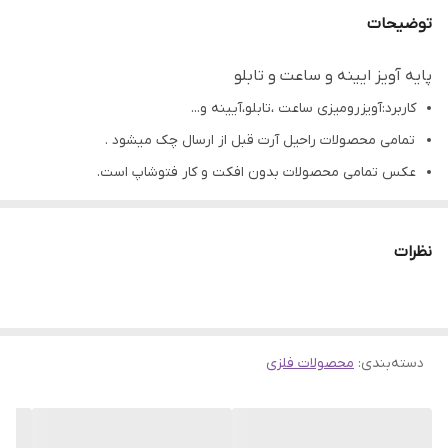
توضیحات
پایه آویز ایینه و ساعت و تابلو
کاربرد:آویز رومیزی ساعت ،تابلو،آیینه و...
تمامی محصولات راحیل آرت قبل از ارسال چک میشود .
عکس تمامی محصولات بدون افکت و کار فتوشاپ است.
ارسال به سراسر کشور با پست پیشتاز
پس از دریافت سفارش خود با گرفتن عکس و فیلم از محصول و
نظرات
ارسال به اینستاگرام راحیل آرت ، ما را در لحظات شاد خود شریک
کنید.
دسته‌بندی
:
محصولات فلزی