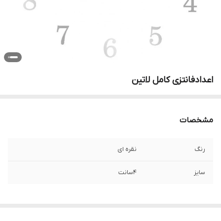
اعدادفانتزی کامل لاتین
مشخصات
رنگ
نقره ای
سایز
4سانت