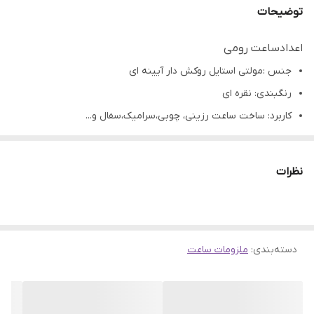
توضیحات
اعدادساعت رومی
جنس :مولتی استایل روکش دار آیینه ای
رنگبندی: نقره ای
کاربرد: ساخت ساعت رزینی، چوبی،سرامیک،سفال و...
تمامی محصولات راحیل آرت قبل از ارسال چک میشود .
عکس تمامی محصولات بدون افکت و کار فتوشاپ است.
نظرات
ارسال به سراسر کشور با پست پیشتاز
پس از دریافت سفارش خود با گرفتن عکس و فیلم از محصول و
ارسال به اینستاگرام راحیل آرت ، ما را در لحظات شاد خود شریک
دسته‌بندی
:
ملزومات ساعت
کنید.