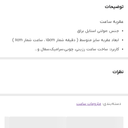
توضیحات
عقربه ساعت
جنس :مولتی استایل براق
ابعاد عقربه سایز متوسط ( دقیقه شمار 15cm ، ساعت شمار 11cm )
کاربرد: ساخت ساعت رزینی، چوبی،سرامیک،سفال و...
تمامی محصولات راحیل آرت قبل از ارسال چک میشود .
عکس تمامی محصولات بدون افکت و کار فتوشاپ است.
نظرات
ارسال به سراسر کشور با پست پیشتاز
پس از دریافت سفارش خود با گرفتن عکس و فیلم از محصول و
ارسال به اینستاگرام راحیل آرت ، ما را در لحظات شاد خود شریک
دسته‌بندی
:
ملزومات ساعت
کنید.