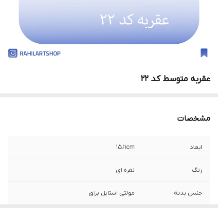
عقربه متوسط کد 22
مشخصات
ابعاد
15.11cm
رنگ
نقره ای
جنس بدنه
مولتی استایل براق