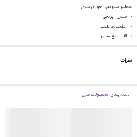
هولدر شیرینی خوری شاخ
جنس : برنجی
رنگبندی: طلایی
قابل پیچ شدن
کاربرد: ساخت شیرینی خوری و آجیل خوری و میوه خوری رزینی،
چوبی،سرامیک،سفال و...
نظرات
تمامی محصولات راحیل آرت قبل از ارسال چک میشود .
عکس تمامی محصولات بدون افکت و کار فتوشاپ است.
ارسال به سراسر کشور با پست پیشتاز
دسته‌بندی
:
محصولات فلزی
پس از دریافت سفارش خود با گرفتن عکس و فیلم از محصول و
ارسال به اینستاگرام راحیل آرت ، ما را در لحظات شاد خود شریک
کنید.