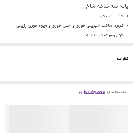
پایه سه شاخه شاخ
جنس : برنجی
کاربرد: ساخت شیرینی خوری و آجیل خوری و میوه خوری رزینی،
چوبی،سرامیک،سفال و...
تمامی محصولات راحیل آرت قبل از ارسال چک میشود .
عکس تمامی محصولات بدون افکت و کار فتوشاپ است.
نظرات
ارسال به سراسر کشور با پست پیشتاز
پس از دریافت سفارش خود با گرفتن عکس و فیلم از محصول و
ارسال به اینستاگرام راحیل آرت ، ما را در لحظات شاد خود شریک
دسته‌بندی
:
محصولات فلزی
کنید.