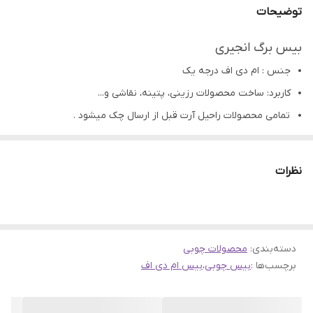
توضیحات
بیس برگ انجیری
جنس : ام دی اف درجه یک
کاربرد: ساخت محصولات رزینی، پتینه، نقاشی و...
تمامی محصولات راحیل آرت قبل از ارسال چک میشود .
عکس تمامی محصولات بدون افکت و کار فتوشاپ است.
ارسال به سراسر کشور با پست پیشتاز
نظرات
پس از دریافت سفارش خود با گرفتن عکس و فیلم از
محصول و ارسال به اینستاگرام راحیل آرت ، ما را در لحظات
شاد خود شریک کنید.
دسته‌بندی
:
محصولات چوبی
برچسب‌ها :
بیس چوبی
،
بیس ام دی اف