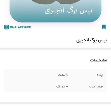
بیس برگ انجیری
مشخصات
ابعاد
40سانت
جنس بدنه
ام دی اف