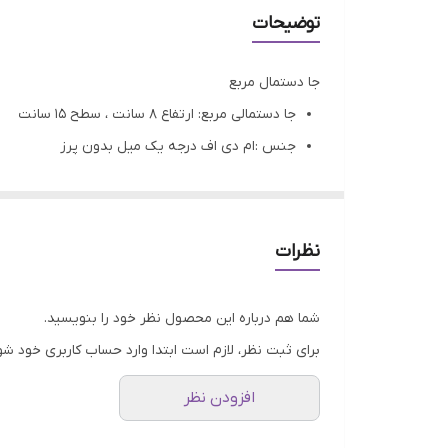
توضیحات
جا دستمال مربع
جا دستمالی مربع: ارتفاع ۸ سانت ، سطح ۱۵ سانت
جنس :ام دی اف درجه یک میل بدون پرز
قابل رنگ شدن : رزین، اکریلیک، اسپری وپتینه...
تمامی محصولات راحیل آرت قبل از ارسال چک میشود
عکس تمامی محصولات بدون افکت و کار فتوشاپ ا
نظرات
ارسال به سراسر کشور با پست پیشتاز
پس از دریافت سفارش خود با گرفتن عکس و فیلم از محصو
شما هم درباره این محصول نظر خود را بنویسید.
برای ثبت نظر، لازم است ابتدا وارد حساب کاربری خود شو
افزودن نظر