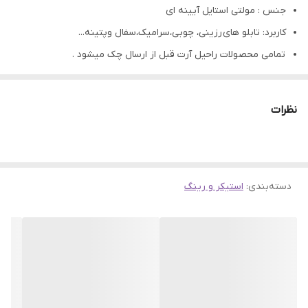
جنس : مولتی استایل آیینه ای
کاربرد: تابلو های رزینی، چوبی،سرامیک،سفال وپتینه...
تمامی محصولات راحیل آرت قبل از ارسال چک میشود .
عکس تمامی محصولات بدون افکت و کار فتوشاپ است.
ارسال به سراسر کشور با پست پیشتاز
نظرات
پس از دریافت سفارش خود با گرفتن عکس و فیلم از محصول و ارسال
به اینستاگرام راحیل آرت ، ما را در لحظات شاد خود شریک کنید.
دسته‌بندی
:
استیکر و رینگ