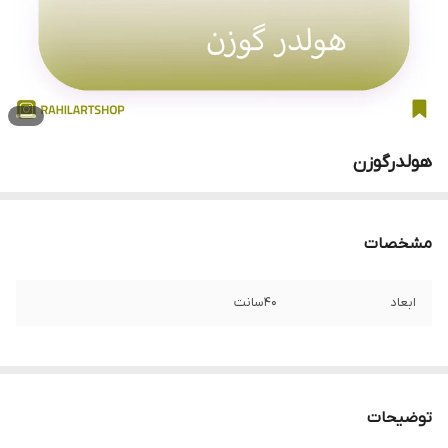
هولدرگوزن
مشخصات
ابعاد
40سانت
توضیحات