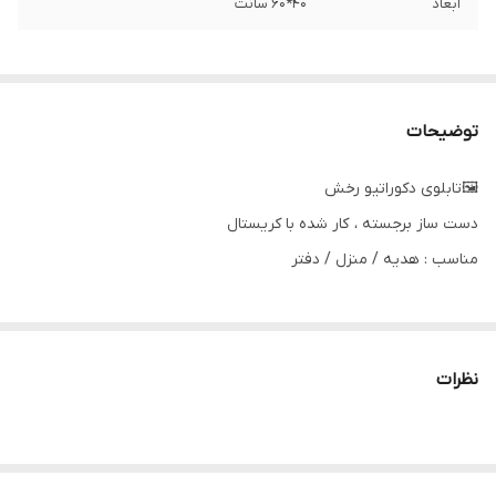
ابعاد
۴۰*۶۰ سانت
توضیحات
🖼️تابلوی دکوراتیو رخش
دست ساز برجسته ، کار شده با کریستال
مناسب : هدیه / منزل / دفتر
نظرات