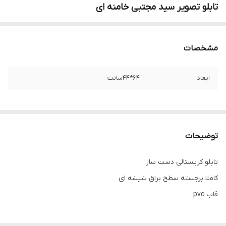
تابلو تصویر سید مجتبی خامنه ای
مشخصات
ابعاد
۶۴*۴۴سانت
توضیحات
تابلو کریستالی دست ساز
کاملا برجسته سطح براق شیشه ای
قاب pvc