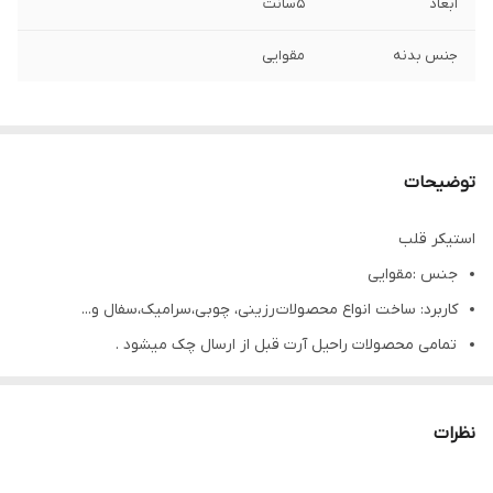
ابعاد
۵سانت
جنس بدنه
مقوایی
توضیحات
استیکر قلب
جنس :مقوایی
کاربرد: ساخت انواع محصولات رزینی، چوبی،سرامیک،سفال و...
تمامی محصولات راحیل آرت قبل از ارسال چک میشود .
عکس تمامی محصولات بدون افکت و کار فتوشاپ است.
ارسال به سراسر کشور با پست پیشتاز
نظرات
پس از دریافت سفارش خود با گرفتن عکس و فیلم از محصول و ارسال
به اینستاگرام راحیل آرت ، ما را در لحظات شاد خود شریک کنید.