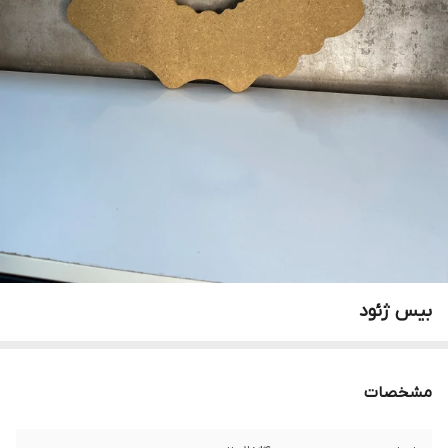
بیس ژئود
مشخصات