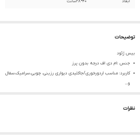
ابعاد
۴۰*۲۸سانت
توضیحات
بیس ژئود
جنس :ام دی اف درجه بدون پرز
کاربرد: مناسب اردورخوری/جاکلیدی دیواری رزینی، چوبی،سرامیک،سفال
و...
تمامی محصولات راحیل آرت قبل از ارسال چک میشود .
عکس تمامی محصولات بدون افکت و کار فتوشاپ است.
نظرات
ارسال به سراسر کشور با پست پیشتاز
پس از دریافت سفارش خود با گرفتن عکس و فیلم از محصول و ارسال
به اینستاگرام راحیل آرت ، ما را در لحظات شاد خود شریک کنید.