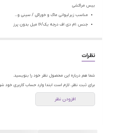
بیس مراکشی
مناسب زیر لیوانی ماگ و خوراکی / سینی و...
جنس :ام دی اف درجه یک/۱۶ میل بدون پرز
قابل رنگ شدن : رزین، اکریلیک، اسپری وپتینه...
تمامی محصولات راحیل آرت قبل از ارسال چک میشود
عکس تمامی محصولات بدون افکت و کار فتوشاپ ا
نظرات
ارسال به سراسر کشور با پست پیشتاز
پس از دریافت سفارش خود با گرفتن عکس و فیلم از محصو
شما هم درباره این محصول نظر خود را بنویسید.
برای ثبت نظر، لازم است ابتدا وارد حساب کاربری خود شو
افزودن نظر