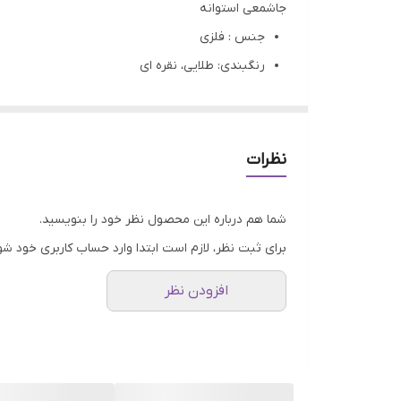
جاشمعی استوانه
جنس : فلزی
رنگبندی: طلایی، نقره ای
کاربرد: جاشمعی مناسب محصولات :پتینه، رزینی، چوب
تمامی محصولات راحیل آرت قبل از ارسال چک میشود
عکس تمامی محصولات بدون افکت و کار فتوشاپ ا
نظرات
ارسال به سراسر کشور با پست پیشتاز
پس از دریافت سفارش خود با گرفتن عکس و فی
شما هم درباره این محصول نظر خود را بنویسید.
برای ثبت نظر، لازم است ابتدا وارد حساب کاربری خود شو
افزودن نظر