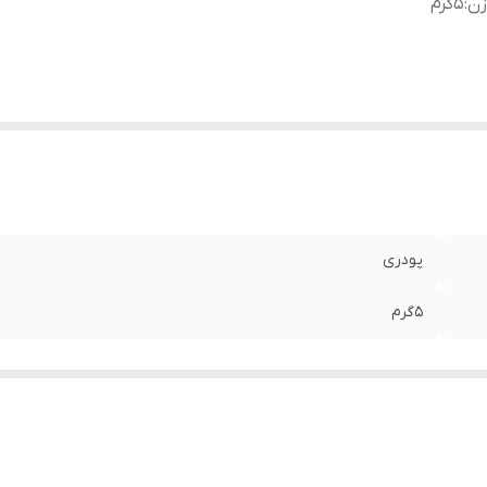
زن
:
5گرم
پودری
5گرم