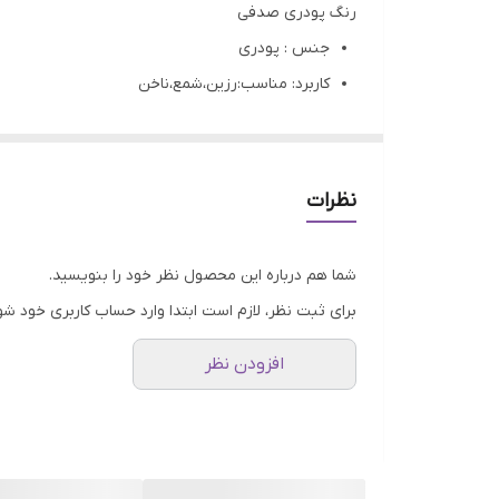
رنگ پودری صدفی
جنس : پودری
کاربرد: مناسب:رزین،شمع،ناخن
تمامی محصولات راحیل آرت قبل از ارسال چک میشود
عکس تمامی محصولات بدون افکت و کار فتوشاپ ا
ارسال به سراسر کشور با پست پیشتاز
نظرات
پس از دریافت سفارش خود با گرفتن عکس و فیلم از
شما هم درباره این محصول نظر خود را بنویسید.
برای ثبت نظر، لازم است ابتدا وارد حساب کاربری خود شو
افزودن نظر