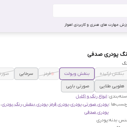
وزش مهارت های هنری و کاربردی اهواز
نگ پودری صدفی
نگ
بنفش ارکیده
بنفش ویولت
قرمز
سرخابی
صورتی
هلویی طلایی
صورتی باربی
ته‌بندی
:
انواع رنگ و اکلیل
چسب‌ها :
پودری صورتی
،
پودری
،
پودری قرمز
،
پودری بنفش
،
رنگ پودری
،
پودری صدفی
نس بدنه
:
پودری