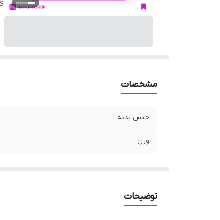
و
مشخصات
جنس بدنه
وزن
توضیحات