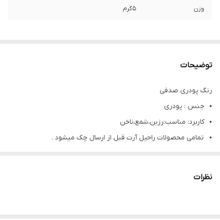
وزن
5گرم
توضیحات
رنگ پودری صدفی
جنس : پودری
کاربرد: مناسب:رزین،شمع،ناخن
تمامی محصولات راحیل آرت قبل از ارسال چک میشود .
عکس تمامی محصولات بدون افکت و کار فتوشاپ است.
ارسال به سراسر کشور با پست پیشتاز
نظرات
پس از دریافت سفارش خود با گرفتن عکس و فیلم از محصول و
ارسال به اینستاگرام راحیل آرت ، ما را در لحظات شاد خود شریک
کنید.