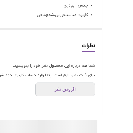
جنس : پودری
کاربرد: مناسب:رزین،شمع،ناخن
تمامی محصولات راحیل آرت قبل از ارسال چک میشود
عکس تمامی محصولات بدون افکت و کار فتوشاپ ا
ارسال به سراسر کشور با پست پیشتاز
نظرات
پس از دریافت سفارش خود با گرفتن عکس و فیلم از
شما هم درباره این محصول نظر خود را بنویسید.
برای ثبت نظر، لازم است ابتدا وارد حساب کاربری خود شو
افزودن نظر