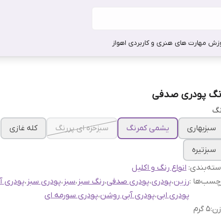
وزش مهارت های هنری و کاربردی اهواز
نگ پودری صدفی
نگ
سبزبهاری
یشمی کمرنگ
سبزخزه ای پررنگ
کله غازی
سبزتیره
ته‌بندی
:
انواع رنگ و اکلیل
چسب‌ها :
رزین
،
پودری
،
پودری صدفی
،
رنگ سبز
،
سبز
،
پودری سبز
،
پودری آب
پودری ابی
،
پودری آبی روشن
،
پودری سورمه ای
زن
:
5 گرم