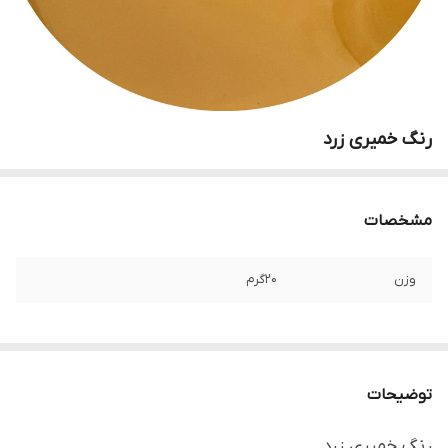
رنگ خمیری زرد
مشخصات
وزن
20گرم
توضیحات
رنگ خمیری زرد