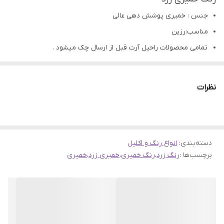
جنس : خمیری پوشش دهی عالی
مناسب:رزین
تمامی محصولات راحیل آرت قبل از ارسال چک میشود .
عکس تمامی محصولات بدون افکت و کار فتوشاپ است.
ارسال به سراسر کشور با پست پیشتاز
نظرات
پس از دریافت سفارش خود با گرفتن عکس و فیلم از محصول و
ارسال به اینستاگرام راحیل آرت ، ما را در لحظات شاد خود شریک
کنید.
دسته‌بندی
:
انواع رنگ و اکلیل
برچسب‌ها :
رنگ زرد
،
رنگ خمیری
،
خمیری زرد
،
خمیری