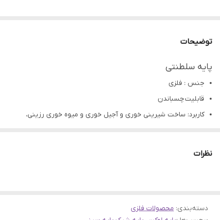
توضیحات
پایه سلطنتی
جنس : فلزی
قابلیت چسباندن
کاربرد: ساخت شیرینی خوری و آجیل خوری و میوه خوری رزینی،
چوبی،سرامیک،سفال و...
تمامی محصولات راحیل آرت قبل از ارسال چک میشود .
نظرات
عکس تمامی محصولات بدون افکت و کار فتوشاپ است.
ارسال به سراسر کشور با پست پیشتاز
پس از دریافت سفارش خود با گرفتن عکس و فیلم از محصول و
دسته‌بندی
:
محصولات فلزی
ارسال به اینستاگرام راحیل آرت ، ما را در لحظات شاد خود شریک