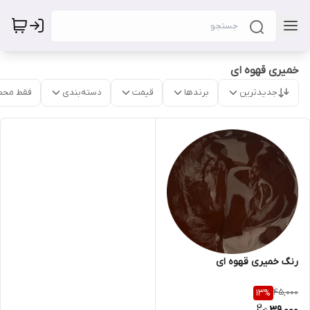
خمیری قهوه ای
جدیدترین
برندها
قیمت
دسته‌بندی
فقط محص
رنگ خمیری قهوه ای
45,000
13
%