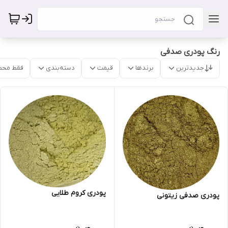
رنگ پودری صدفی
جدیدترین
برندها
قیمت
دسته‌بندی
فقط محص
پودری کروم طلایی
پودری صدفی زیتونی