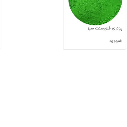
پودری فلورسنت سبز
ناموجود