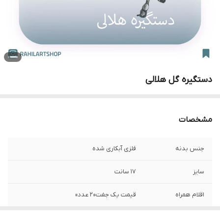
دستگیره گل هلالی
مشخصات
جنس بدنه
فلزی آبکاری شده
سایز
17 سانت
اقلام همراه
قیمت یک جفت«2 عدد»