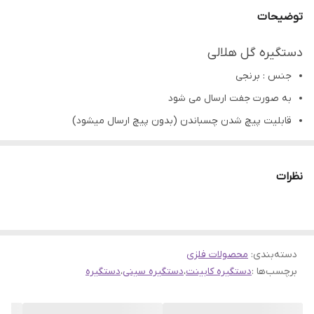
توضیحات
دستگیره گل هلالی
جنس : برنجی
به صورت جفت ارسال می شود
قابلیت پیچ شدن چسباندن (بدون پیچ ارسال میشود)
مناسب: رزینی، چوبی،سرامیک،سفال و...کابینت
تمامی محصولات راحیل آرت قبل از ارسال چک میشود .
نظرات
عکس تمامی محصولات بدون افکت و کار فتوشاپ است.
ارسال به سراسر کشور با پست پیشتاز
پس از دریافت سفارش خود با گرفتن عکس و فیلم از محصول و
دسته‌بندی
:
محصولات فلزی
ارسال به اینستاگرام راحیل آرت ، ما را در لحظات شاد خود شریک
برچسب‌ها :
دستگیره کابینت
،
دستگیره سینی
،
دستگیره
کنید.