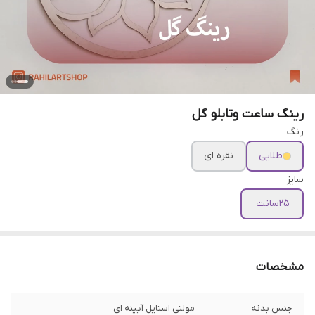
رینگ ساعت وتابلو گل
رنگ
طلایی
نقره ای
سایز
25سانت
مشخصات
جنس بدنه
مولتی استایل آیینه ای