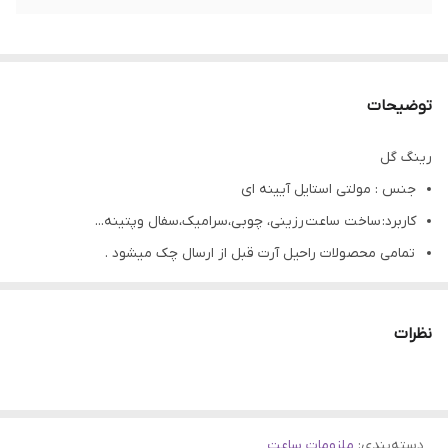
توضیحات
رینگ گل
جنس : مولتی استایل آیینه ای
کاربرد: ساخت ساعت رزینی، چوبی،سرامیک،سفال وپتینه...
تمامی محصولات راحیل آرت قبل از ارسال چک میشود .
عکس تمامی محصولات بدون افکت و کار فتوشاپ است.
ارسال به سراسر کشور با پست پیشتاز
نظرات
پس از دریافت سفارش خود با گرفتن عکس و فیلم از محصول و
ارسال به اینستاگرام راحیل آرت ، ما را در لحظات شاد خود شریک
کنید.
دسته‌بندی
:
ملزومات ساعت