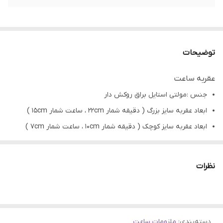
توضیحات
عقربه ساعت
جنس :مولتی استایل براق روکش دار
ابعاد عقربه سایز بزرگ ( دقیقه شمار 22cm ، ساعت شمار 15cm )
ابعاد عقربه سایز کوچک ( دقیقه شمار 10cm ، ساعت شمار 7cm )
کاربرد: ساخت ساعت رزینی، چوبی،سرامیک،سفال و...
تمامی محصولات راحیل آرت قبل از ارسال چک میشود .
نظرات
عکس تمامی محصولات بدون افکت و کار فتوشاپ است.
ارسال به سراسر کشور با پست پیشتاز
پس از دریافت سفارش خود با گرفتن عکس و فیلم از محصول و
دسته‌بندی
:
ملزومات ساعت