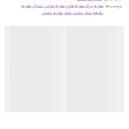
ارسال به اینستاگرام راحیل آرت ، ما را در لحظات شاد خود شریک
برچسب‌ها :
عقربه بزرگ
،
عقربه فلزی
،
عقربه مولتی استایل
،
عقربه
،
کنید.
دقیقه شمار
،
ساعت شمار
،
عقربه ساعت