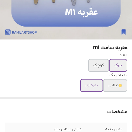
عقربه ساعت m1
ابعاد
بزرگ
کوچک
تعداد رنگ
طلایی
نقره ای
مشخصات
جنس بدنه
مولتی استایل براق