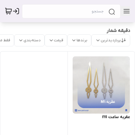
دقیقه شمار
پربازدیدترین
برندها
قیمت
دسته‌بندی
فقط م
عقربه ساعت m1