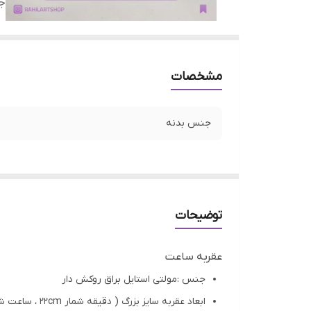
ج
مشخصات
جنس بدنه
توضیحات
عقربه ساعت
جنس :مولتی استایل براق روکش دار
ابعاد عقربه سایز بزرگ ( دقیقه شمار 22cm ، ساعت شمار 15cm )