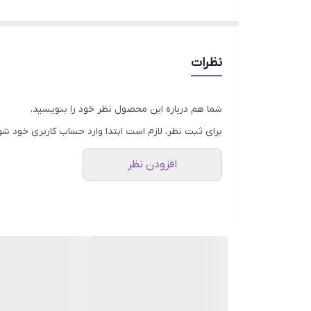
ابعاد عقربه سایز کوچک ( دقیقه شمار 10cm ، ساعت شمار 7cm )
کاربرد: ساخت ساعت رزینی، چوبی،سرامیک،سفال و...
تمامی محصولات راحیل آرت قبل از ارسال چک میشود
نظرات
عکس تمامی محصولات بدون افکت و کار فتوشاپ ا
ارسال به سراسر کشور با پست پیشتاز
شما هم درباره این محصول نظر خود را بنویسید.
پس از دریافت سفارش خود با گرفتن عکس و فیلم از
برای ثبت نظر، لازم است ابتدا وارد حساب کاربری خود شو
افزودن نظر