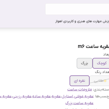
وزش مهارت های هنری و کاربردی اهواز
قربه ساعت m6
عاد
کوچک
بزرگ
داد رنگ
طلایی
نقره ای
ته‌بندی
:
ملزومات ساعت
چسب‌ها :
عقربه مولتی استایل
،
عقربه
،
عقربه ساده
،
عقربه رزینی
،
عقربه 
عقربه ساعت بزرگ