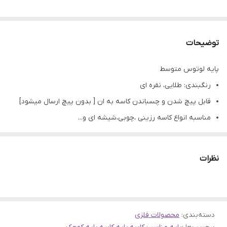
توضیحات
پایه لوتوس متوسط
رنگبندی: طلایی، نقره ای
قابل پیچ شدن و چسباندن کاسه به ان [ بدون پیچ ارسال میشود]
مناسبه انواع کاسه رزینی ،چوبی،شیشه ای و...
کاربرد: ساخت شیرینی خوری و آجیل خوری و میوه خوری رزینی،
چوبی،سرامیک،سفال و...
نظرات
تمامی محصولات راحیل آرت قبل از ارسال چک میشود .
عکس تمامی محصولات بدون افکت و کار فتوشاپ است.
ارسال به سراسر کشور با پست پیشتاز
دسته‌بندی
:
محصولات فلزی
پس از دریافت سفارش خود با گرفتن عکس و فیلم از محصول و ارسال