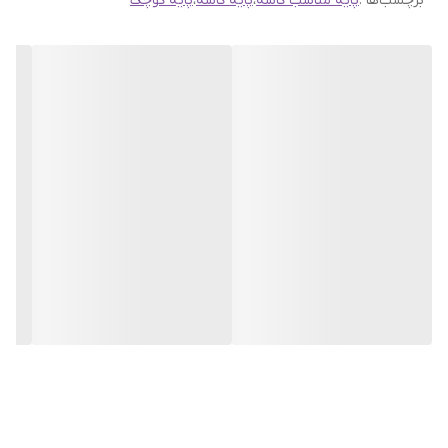
برچسب‌ها :
پایه مناسب کاسه
،
پایه کاسه
،
پایه کوچک
به اینستاگرام راحیل آرت ، ما را در لحظات شاد خود شریک کنید.