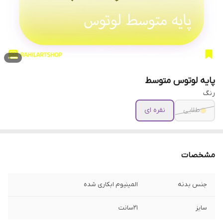
پایه لوتوس متوسط
رنگ
طلایی
نقره ای
مشخصات
جنس بدنه
المینیوم ابکاری شده
سایز
21سانت