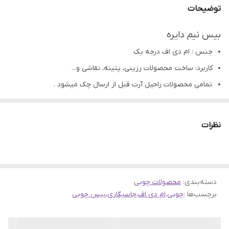
توضیحات
بیس نیم دایره
جنس : ام دی اف درجه یک
کاربرد: ساخت محصولات رزینی، پتینه، نقاشی و...
تمامی محصولات راحیل آرت قبل از ارسال چک میشود .
عکس تمامی محصولات بدون افکت و کار فتوشاپ است.
ارسال به سراسر کشور با پست پیشتاز
نظرات
پس از دریافت سفارش خود با گرفتن عکس و فیلم از
محصول و ارسال به اینستاگرام راحیل آرت ، ما را در لحظات
شاد خود شریک کنید.
دسته‌بندی
:
محصولات چوبی
برچسب‌ها :
چوبی
،
ام دی اف
،
جاسیگاری
،
بیس چوبی