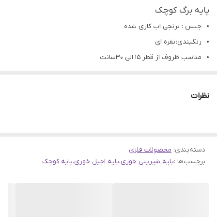
پایه برگ کوچک
جنس : برنجی اب کاری شده
رنگبندی: نقره ای
مناسب ظروف از قطر 15 الی 30سانت
قابل پیچ شدن و چسب شدن
کاربرد: ساخت شیرینی خوری و آجیل خوری و میوه خوری وجاشمعی
نظرات
رزینی، چوبی،سرامیک،سفال و...
تمامی محصولات راحیل آرت قبل از ارسال چک میشود .
عکس تمامی محصولات بدون افکت و کار فتوشاپ است.
دسته‌بندی
:
محصولات فلزی
ارسال به سراسر کشور با پست پیشتاز
برچسب‌ها :
پایه شیرینی خوری
،
پایه اجیل خوری
،
پایه کوچک
پس از دریافت سفارش خود با گرفتن عکس و فیلم از محصول و
ارسال به اینستاگرام راحیل آرت ، ما را در لحظات شاد خود شریک
کنید.