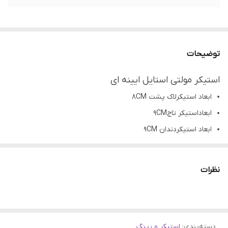
توضیحات
استیکر مولتی استایل ایینه ای
ابعاد استیکرلاک پشت 8CM
ابعاداستیکر تاج9CM
ابعاد استیکردندان 9CM
رنگبندی: طلایی، نقره ای
کاربرد: ساخت ساعت،تابلو و... رزینی، چوبی،سرامیک،سفال و...
نظرات
تمامی محصولات راحیل آرت قبل از ارسال چک میشود .
عکس تمامی محصولات بدون افکت و کار فتوشاپ است.
ارسال به سراسر کشور با پست پیشتاز
دسته‌بندی
:
استیکر و رینگ
پس از دریافت سفارش خود با گرفتن عکس و فیلم از محصول و