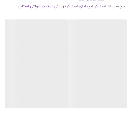
برچسب‌ها :
استیکر ایینه ای
،
استیکرتزیینی
،
استیکر مولتی استایل
ارسال به اینستاگرام راحیل آرت ، ما را در لحظات شاد خود شریک
کنید.