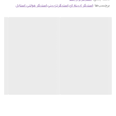
برچسب‌ها :
استیکر ایینه ای
،
استیکرتزیینی
،
استیکر مولتی استایل
ارسال به اینستاگرام راحیل آرت ، ما را در لحظات شاد خود شریک
کنید.