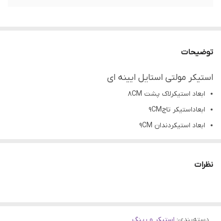
توضیحات
استیکر مولتی استایل ایینه ای
ابعاد استیکرلاک پشت 8CM
ابعاداستیکر تاج9CM
ابعاد استیکردندان 9CM
رنگبندی: طلایی، نقره ای
کاربرد: ساخت ساعت،تابلو و... رزینی، چوبی،سرامیک،سفال و...
نظرات
تمامی محصولات راحیل آرت قبل از ارسال چک میشود .
عکس تمامی محصولات بدون افکت و کار فتوشاپ است.
ارسال به سراسر کشور با پست پیشتاز
دسته‌بندی
:
استیکر و رینگ
پس از دریافت سفارش خود با گرفتن عکس و فیلم از محصول و