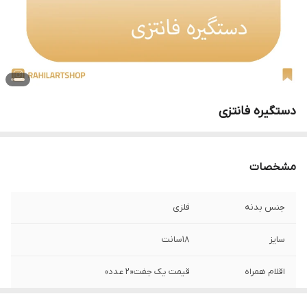
دستگیره فانتزی
مشخصات
جنس بدنه
فلزی
سایز
18سانت
اقلام همراه
قیمت یک جفت«2 عدد»