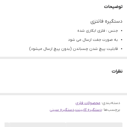
توضیحات
دستگیره فانتزی
جنس : فلزی ابکاری شده
به صورت جفت ارسال می شود
قابلیت پیچ شدن چسباندن (بدون پیچ ارسال میشود)
مناسب: رزینی، چوبی،سرامیک،سفال و...کابینت
تمامی محصولات راحیل آرت قبل از ارسال چک میشود .
نظرات
عکس تمامی محصولات بدون افکت و کار فتوشاپ است.
ارسال به سراسر کشور با پست پیشتاز
پس از دریافت سفارش خود با گرفتن عکس و فیلم از محصول و
دسته‌بندی
:
محصولات فلزی
ارسال به اینستاگرام راحیل آرت ، ما را در لحظات شاد خود شریک
برچسب‌ها :
دستگیره کابینت
،
دستگیره سینی
کنید.