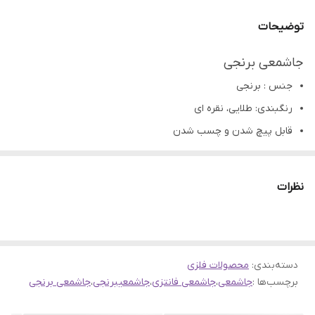
توضیحات
جاشمعی برنجی
جنس : برنجی
رنگبندی: طلایی، نقره ای
قابل پیچ شدن و چسب شدن
کاربرد: جاشمعی برای محصولات رزینی، چوبی،سرامیک،سفال و...
تمامی محصولات راحیل آرت قبل از ارسال چک میشود .
نظرات
عکس تمامی محصولات بدون افکت و کار فتوشاپ است.
ارسال به سراسر کشور با پست پیشتاز
پس از دریافت سفارش خود با گرفتن عکس و فیلم از محصول و
دسته‌بندی
:
محصولات فلزی
ارسال به اینستاگرام راحیل آرت ، ما را در لحظات شاد خود شریک
برچسب‌ها :
جاشمعی
،
جاشمعی فانتزی
،
جاشمعیبرنجی
،
جاشمعی برنجی
کنید.